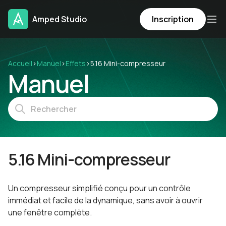
Amped Studio
Inscription
Accueil
›
Manuel
›
Effets
›
5.16 Mini-compresseur
Manuel
5.16 Mini-compresseur
Un compresseur simplifié conçu pour un contrôle
immédiat et facile de la dynamique, sans avoir à ouvrir
une fenêtre complète.