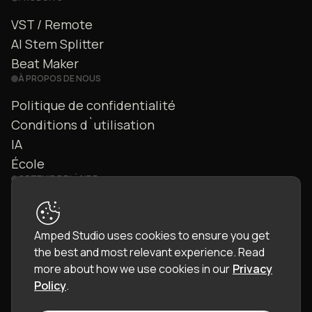
VST / Remote
AI Stem Splitter
Beat Maker
À PROPOS DE NOUS
Politique de confidentialité
Conditions d`utilisation
IA
École
OBTENIR DE L`AIDE
Nous contacter
FAQ
Amped Studio uses cookies to ensure you get
Communauté
the best and most relevant experience.
Read
Manuel
more about how we use cookies in our
Privacy
Policy
.