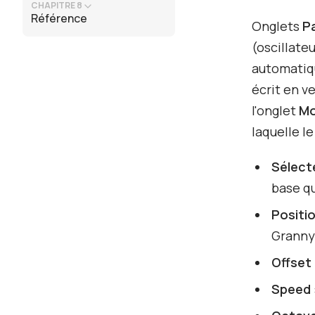
CHAPITRE 8
Référence
Onglets
P
(oscillate
automatiq
écrit en v
l'onglet
Mo
laquelle l
Sélect
base qu
Positi
Granny
Offset
Speed