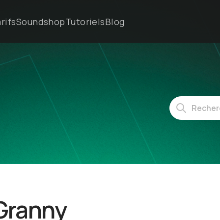
rifs
Soundshop
Tutoriels
Blog
 Granny