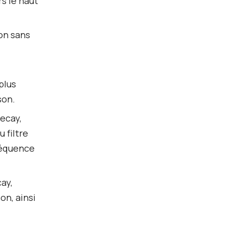
rs le haut
son sans
plus
son.
Decay,
 filtre
réquence
ay,
on, ainsi