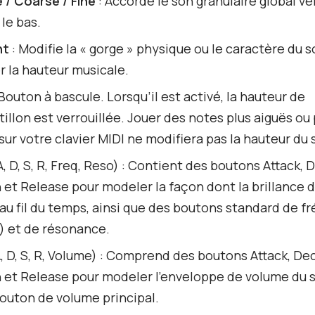
 / Coarse / Fine
: Accorde le son granulaire global ve
 le bas.
nt
: Modifie la « gorge » physique ou le caractère du 
 la hauteur musicale.
Bouton à bascule. Lorsqu’il est activé, la hauteur de
tillon est verrouillée. Jouer des notes plus aiguës ou 
sur votre clavier MIDI ne modifiera pas la hauteur du 
, D, S, R, Freq, Reso) : Contient des boutons Attack, 
 et Release pour modeler la façon dont la brillance du
au fil du temps, ainsi que des boutons standard de f
) et de résonance.
, D, S, R, Volume) : Comprend des boutons Attack, Dec
 et Release pour modeler l'enveloppe de volume du s
outon de volume principal.