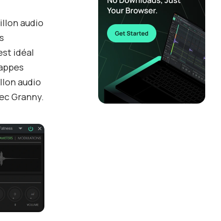
illon audio
s
est idéal
nappes
llon audio
vec Granny.