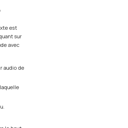
O
xte est
iquant sur
ude avec
er audio de
 laquelle
ou.