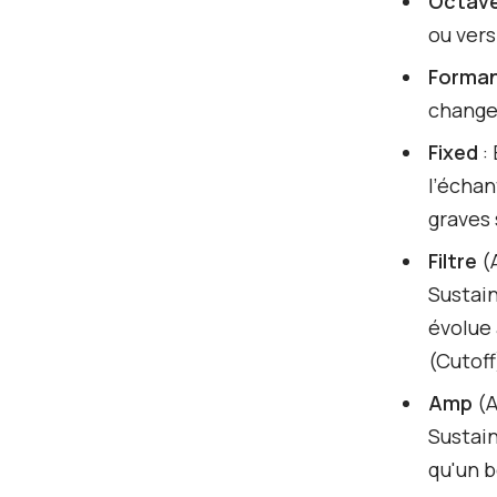
Octave
ou vers
Forma
changer
Fixed
: 
l’échan
graves 
Filtre
(A
Sustain
évolue 
(Cutoff
Amp
(A
Sustain
qu'un b