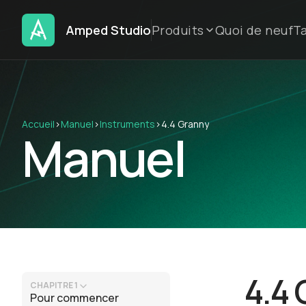
Amped Studio
Produits
Quoi de neuf
Ta
Accueil
›
Manuel
›
Instruments
›
4.4 Granny
Manuel
4.4
CHAPITRE 1
Pour commencer