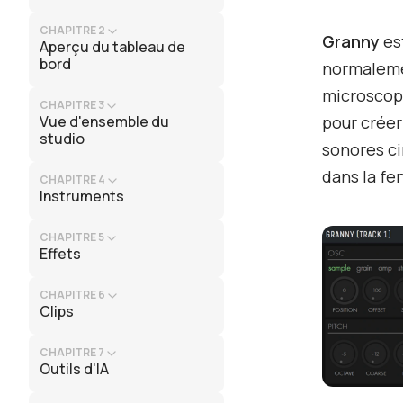
CHAPITRE 2
Granny
est
Aperçu du tableau de
bord
normalemen
microscopi
CHAPITRE 3
Vue d'ensemble du
pour créer
studio
sonores ci
dans la fe
CHAPITRE 4
Instruments
CHAPITRE 5
Effets
CHAPITRE 6
Clips
CHAPITRE 7
Outils d'IA