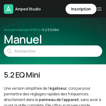
Amped Studio
Inscription
Accueil
›
Manuel
›
Effets
›
5.2 EQ Mini
Manuel
5.2 EQ Mini
Une version simplifiée de l'
égaliseur,
conçue pour
permettre des réglages rapides des fréquences
directement dans le
panneau de l'appareil,
sans avoir à
ouvrir la grille complète. Elle offre un moyen rapide