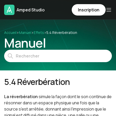
Amped Studio
Inscription
Accueil
›
Manuel
›
Effets
›
5.4 Réverbération
Manuel
5.4 Réverbération
La réverbération
simule la façon dont le son continue de
résonner dans un espace physique une fois que la
source s'est arrêtée, donnant ainsi l'impression que le
signal est diffusé dans une pièce, une salle ou une