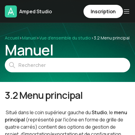
Amped Studio
Inscription
Accueil
›
Manuel
›
Vue d'ensemble du studio
›
3.2 Menu principal
Manuel
3.2 Menu principal
Situé dans le coin supérieur gauche du
Studio
, le
menu
principal
(représenté par l'icône en forme de grille de
quatre carrés) contient des options de gestion de
projet, d'importation/exportation et de configuration.