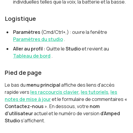
individuelles telles que la voix, la batterie et la basse.
Logistique
Paramètres
(Cmd/Ctrl+,) : ouvre la fenêtre
Paramètres du studio
.
Aller au profil :
Quitte le
Studio
et revient au
Tableau de bord
.
Pied de page
Le bas du
menu
principal
affiche des liens d'accès
rapide vers
les raccourcis clavier
,
les tutoriels
,
les
notes de mise à jour
et le formulaire de commentaires
«
Contactez-nous
». En dessous, votre
nom
d'utilisateur
actuel et le numéro de version
d'Amped
Studio
s'affichent.