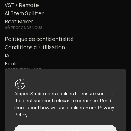
VST / Remote
AI Stem Splitter
Beat Maker
À PROPOS DE NOUS
Politique de confidentialité
Conditions d`utilisation
IA
École
OBTENIR DE L`AIDE
Nous contacter
FAQ
Amped Studio uses cookies to ensure you get
Communauté
the best and most relevant experience.
Read
Manuel
more about how we use cookies in our
Privacy
Policy
.