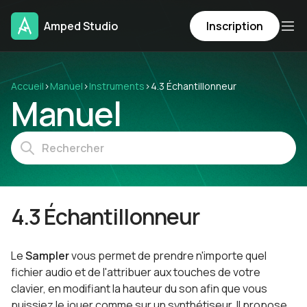
Amped Studio
Inscription
Accueil
›
Manuel
›
Instruments
›
4.3 Échantillonneur
Manuel
4.3 Échantillonneur
Le
Sampler
vous permet de prendre n'importe quel
fichier audio et de l'attribuer aux touches de votre
clavier, en modifiant la hauteur du son afin que vous
puissiez le jouer comme sur un synthétiseur. Il propose