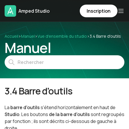
Amped Studio
Inscription
Accueil
›
Manuel
›
Vue d'ensemble du studio
›
3.4 Barre d'outils
Manuel
3.4 Barre d'outils
La
barre d'outils
s'étend horizontalement en haut de
Studio
. Les boutons
de la barre d'outils
sont regroupés
par fonction ; ils sont décrits ci-dessous de gauche à
droite.