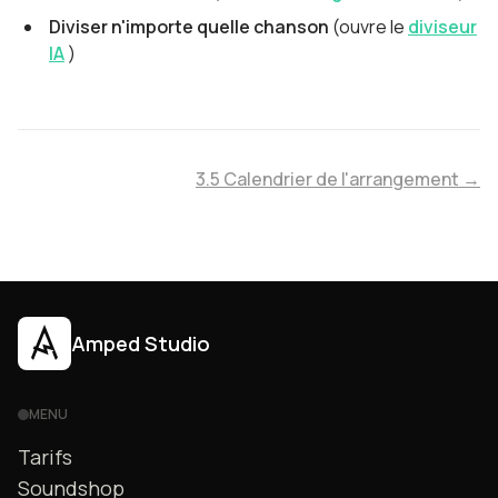
Diviser n'importe quelle chanson
(ouvre le
diviseur
IA
)
3.5 Calendrier de l'arrangement →
Amped Studio
MENU
Tarifs
Soundshop