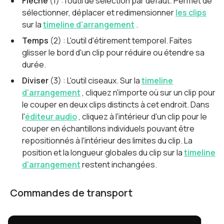
Flèche
(1) : l'outil de sélection par défaut. Permet de
sélectionner, déplacer et redimensionner
les clips
sur la
timeline d'arrangement
.
Temps
(2) : L'outil d'étirement temporel. Faites
glisser le bord d'un clip pour réduire ou étendre sa
durée.
Diviser
(3) : L'outil ciseaux. Sur la
timeline
d'arrangement
, cliquez n'importe où sur un clip pour
le couper en deux clips distincts à cet endroit. Dans
l'
éditeur audio
, cliquez à l'intérieur d'un clip pour le
couper en échantillons individuels pouvant être
repositionnés à l'intérieur des limites du clip. La
position et la longueur globales du clip sur la
timeline
d'arrangement
restent inchangées.
Commandes de transport