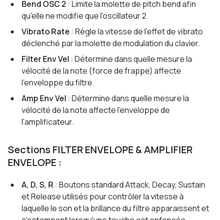
Bend OSC 2
: Limite la molette de pitch bend afin
qu'elle ne modifie que l'oscillateur 2.
Vibrato Rate
: Règle la vitesse de l'effet de vibrato
déclenché par la molette de modulation du clavier.
Filter Env Vel
: Détermine dans quelle mesure la
vélocité de la note (force de frappe) affecte
l'enveloppe du filtre.
Amp Env Vel
: Détermine dans quelle mesure la
vélocité de la note affecte l'enveloppe de
l'amplificateur.
Sections FILTER ENVELOPE & AMPLIFIER
ENVELOPE :
A, D, S, R
: Boutons standard Attack, Decay, Sustain
et Release utilisés pour contrôler la vitesse à
laquelle le son et la brillance du filtre apparaissent et
s'estompent lorsqu'une touche est enfoncée.