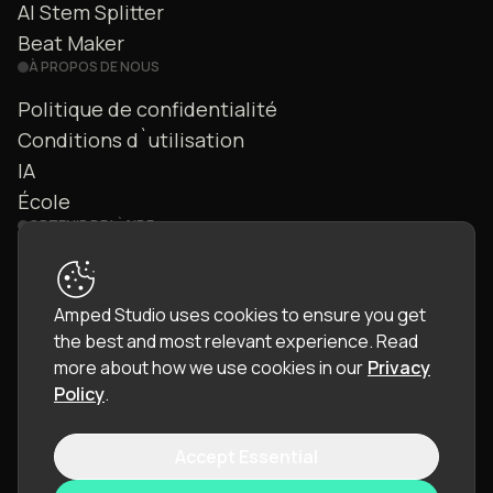
AI Stem Splitter
Beat Maker
À PROPOS DE NOUS
Politique de confidentialité
Conditions d`utilisation
IA
École
OBTENIR DE L`AIDE
Nous contacter
FAQ
Amped Studio uses cookies to ensure you get
Communauté
the best and most relevant experience.
Read
Manuel
more about how we use cookies in our
Privacy
Policy
.
Accept Essential
© 2026 LettoPro SA. All rights reserved.