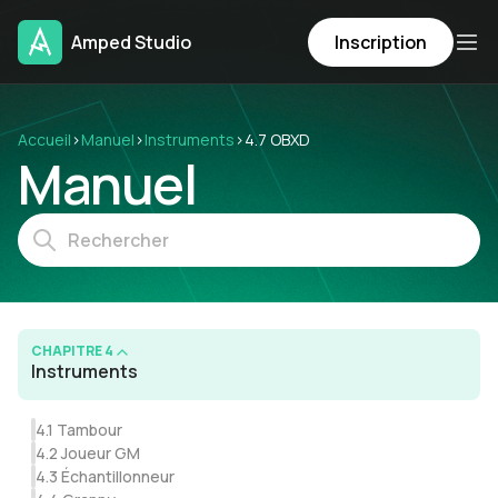
Amped Studio
Inscription
Accueil
›
Manuel
›
Instruments
›
4.7 OBXD
Manuel
CHAPITRE 4
Instruments
4.1 Tambour
4.2 Joueur GM
4.3 Échantillonneur