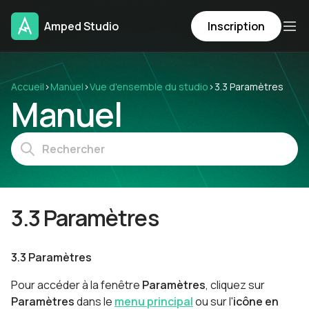
Amped Studio
Inscription
Accueil
›
Manuel
›
Vue d'ensemble du studio
›
3.3 Paramètres
Manuel
3.3 Paramètres
3.3 Paramètres
Pour accéder à la fenêtre
Paramètres
, cliquez sur
Paramètres
dans le
menu principal
ou sur l'
icône
en